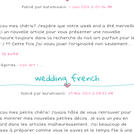
Publié par
karumisslili
1 Juin 2014 à 07:46 PM
cou mes chéris!! J'espère que votre week end a été merveill
ci un nouvelle article pour vous présenter une nouvelle
ucure toujours dans la recherche du nail art parfait pour l
r J ^^ Cette fois j'ai voulu jouer l'originalité non seulement...
e la suite
tégories :
nail art
-
…
wedding french
Publié par
karumisslili
29 Mai 2014 à 08:52 PM
cou mes petits chéris! J'avais hâte de vous retrouver pour
s montrer mes nouvelles petites décos. Je suis un peu en
ard dans les articles malheureusement. J'ai beaucoup de
ses à préparer comme vous le savez et le temps file à une