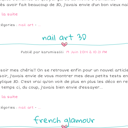
ès avoir fait beaucoup de 3D, j'avais envie d'un bon vieux nail
e la suite
tégories :
nail art
-
…
nail art 3D
Publié par
karumisslili
19 Juin 2014 à 10:21 PM
soir mes chéris!! On se retrouve enfin pour un nouvel article
soir, j'avais envie de vous montrer mes deux petits tests en
ylique 3D. C'est vrai qu'on voit de plus en plus les déco en re
 temps ci, du coup, j'avais bien envie d'essayer...
e la suite
tégories :
nail art
-
…
french glamour