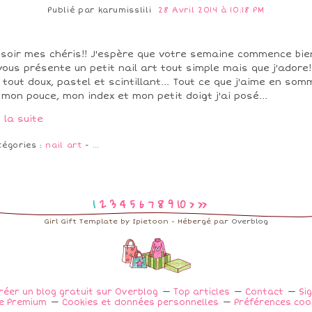
Publié par
karumisslili
28 Avril 2014 à 10:18 PM
soir mes chéris!! J'espère que votre semaine commence bie
vous présente un petit nail art tout simple mais que j'adore! 
 tout doux, pastel et scintillant... Tout ce que j'aime en som
 mon pouce, mon index et mon petit doigt j'ai posé...
e la suite
tégories :
nail art
-
…
20
1
2
3
4
5
6
7
8
9
10
>
>>
Girl Gift Template by Ipietoon - Hébergé par
Overblog
réer un blog gratuit sur Overblog
Top articles
Contact
Si
e Premium
Cookies et données personnelles
Préférences coo