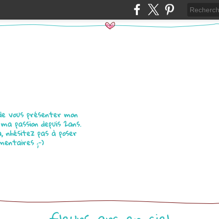
 de vous présenter mon
 ma passion depuis 2ans.
a, nhésitez pas à poser
mentaires ;-)
fleurs arc-en-ciel