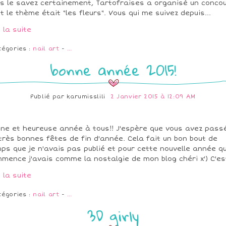
s le savez certainement, Tartofraises a organisé un conco
t le thème était "les fleurs". Vous qui me suivez depuis...
e la suite
tégories :
nail art
-
…
bonne année 2015!
Publié par
karumisslili
2 Janvier 2015 à 12:09 AM
ne et heureuse année à tous!! J'espère que vous avez pass
très bonnes fêtes de fin d'année. Cela fait un bon bout de
ps que je n'avais pas publié et pour cette nouvelle année qu
mence j'avais comme la nostalgie de mon blog chéri x') C'est
e la suite
tégories :
nail art
-
…
3D girly