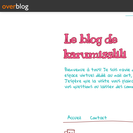
Le blog de
karumisslili
Bienvenue à tous! Je suis ravie
espace virtuel dédié au nail art,
J'espère que la visite vous plair
vos questions ou laisser des com
Pages
Accueil
Contact