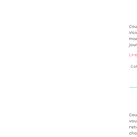
Cou
Voi
man
jou
Lir
Ca
Cou
vou
ret
cho