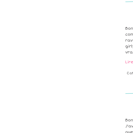
Bon
com
rav
gir
vra
Lir
Ca
Bon
J'a
que