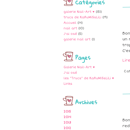
Catégories
galerie Nail-Art ♥
(151)
trucs de KaRuMiSsLiLi
(19)
Accueil
(14)
nail art
(10)
Bon
J'ai osé
(5)
un 
galerie nail art
(1)
tro
C'e
Pages
Lir
Galerie Nail-Art ♥
Ca
J'ai osé
les "Trucs" de KaRuMiSsLiLi ♥
Links
Archives
2015
2014
Bon
2013
red
2012