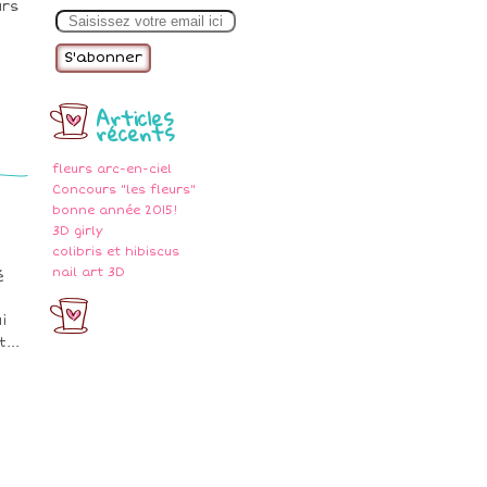
urs
E
m
a
i
l
Articles
récents
fleurs arc-en-ciel
Concours "les fleurs"
bonne année 2015!
3D girly
colibris et hibiscus
nail art 3D
é
i
...