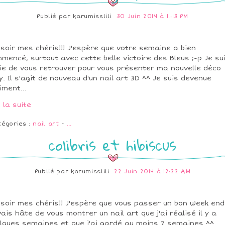
Publié par
karumisslili
30 Juin 2014 à 11:13 PM
soir mes chéris!!! J'espère que votre semaine a bien
mencé, surtout avec cette belle victoire des Bleus ;-p Je su
ie de vous retrouver pour vous présenter ma nouvelle déco
ly. Il s'agit de nouveau d'un nail art 3D ^^ Je suis devenue
iment...
e la suite
tégories :
nail art
-
…
colibris et hibiscus
Publié par
karumisslili
22 Juin 2014 à 12:22 AM
soir mes chéris!! J'espère que vous passer un bon week end
vais hâte de vous montrer un nail art que j'ai réalisé il y a
lques semaines et que j'ai gardé au moins 2 semaines ^^