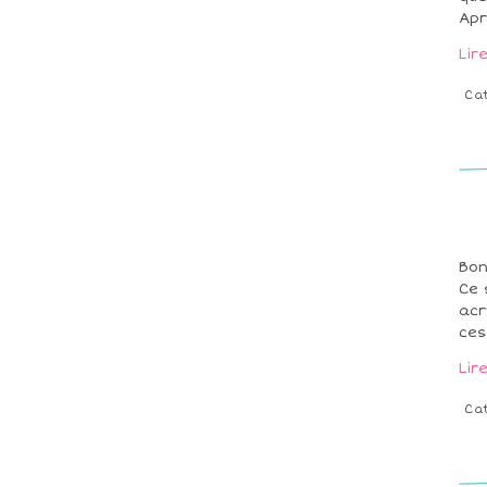
Apr
Lir
Ca
Bon
Ce 
acr
ces
Lir
Ca