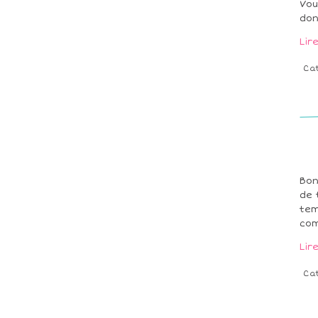
Vou
don
Lir
Ca
Bon
de 
tem
com
Lir
Ca