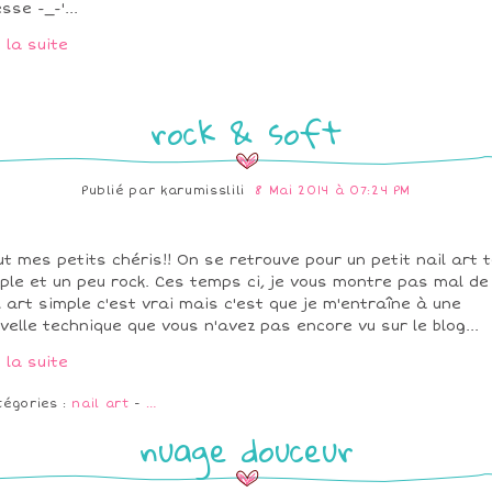
sse -_-'...
e la suite
rock & soft
Publié par
karumisslili
8 Mai 2014 à 07:24 PM
ut mes petits chéris!! On se retrouve pour un petit nail art 
ple et un peu rock. Ces temps ci, je vous montre pas mal de
l art simple c'est vrai mais c'est que je m'entraîne à une
velle technique que vous n'avez pas encore vu sur le blog...
e la suite
tégories :
nail art
-
…
nuage douceur