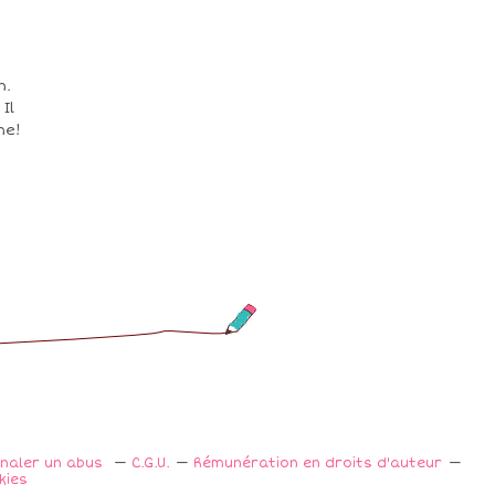
n.
Il
me!
gnaler un abus
C.G.U.
Rémunération en droits d'auteur
kies