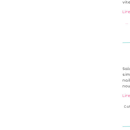
vite
Lir
…
Sal
sim
nai
nou
Lir
Ca