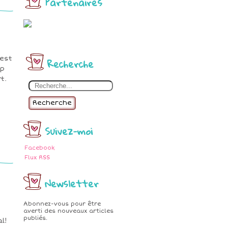
Partenaires
'est
Recherche
op
t.
Recherche
Suivez-moi
Facebook
Flux RSS
Newsletter
Abonnez-vous pour être
averti des nouveaux articles
publiés.
l!